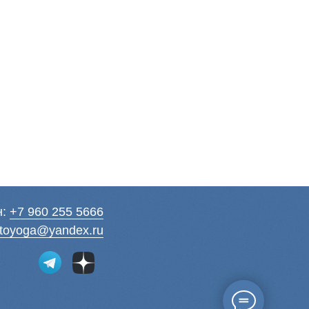
н:
+7 960 255 5666
toyoga@yandex.ru